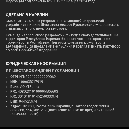
Федерации под записью
№25012 27 ноября 2024 года
.
СДЕЛАНО В КАРЕЛИИ
CMS «ГИРВАС» была разработана компанией
«Карельский
разработчик»
в лице
Шестакова Андрея Руслановича
— карельского
индивидуального предпринимателя.
Команда «Карельского разработчика» ведет свою деятельность на
территории
Республика Карелия
, большая часть которой тоже
пролживает в Республике. При этом компания может вести
деятельность за пределами Республики Карелия и искать партнеров
по всей Российской Федерации.
ЮРИДИЧЕСКАЯ ИНФОРМАЦИЯ
ИП ШЕСТАКОВ АНДРЕЙ РУСЛАНОВИЧ
ОГРНИП:
323100000029062
ИНН:
100605017919
Банк:
АО «ТБанк»
Р/С:
40802810100005506693
К/С:
30101810145250000974
БИК:
044525974
Адрес:
185031, Республика Карелия, г. Петрозаводск, улица
Зайцева, 65А, каб. 217 (посещение только по предварительной
договоренности)