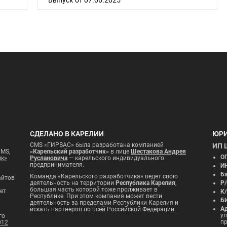
Выпуск от 07.06.2025
СДЕЛАНО В КАРЕЛИИ
ЮРИ
CMS «ГИРВАС» была разработана компанией
ИП 
CMS,
«Карельский разработчик»
в лице
Шестакова Андрея
О
ик»
Руслановича
— карельского индивидуального
предпринимателя.
И
Ба
Команда «Карельского разработчика» ведет свою
айтов
деятельность на территории
Республика Карелия
,
Р/
большая часть которой тоже пролживает в
ет
К/
Республике. При этом компания может вести
Б
деятельность за пределами Республики Карелия и
Ад
искать партнеров по всей Российской Федерации.
ул
го
п
012