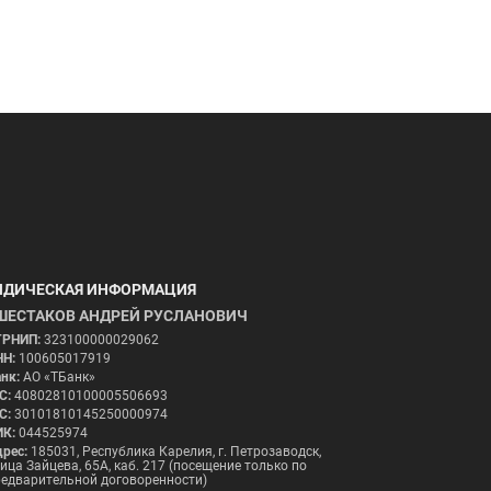
ДИЧЕСКАЯ ИНФОРМАЦИЯ
ШЕСТАКОВ АНДРЕЙ РУСЛАНОВИЧ
ГРНИП:
323100000029062
НН:
100605017919
нк:
АО «ТБанк»
С:
40802810100005506693
С:
30101810145250000974
ИК:
044525974
рес:
185031, Республика Карелия, г. Петрозаводск,
ица Зайцева, 65А, каб. 217 (посещение только по
редварительной договоренности)