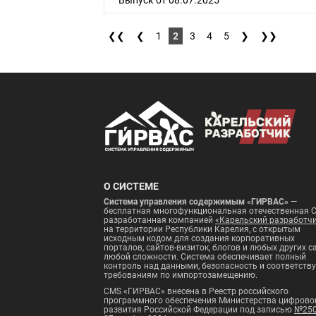
Выпуск от 08.07.2025
❮❮
❮
1
2
3
4
5
❯
❯❯
О СИСТЕМЕ
Система управления содержимым «ГИРВАС»
—
бесплатная многофункциональная отечественная 
разработанная компанией
«Карельский разработч
на территории Республики Карелия, с открытым
исходным кодом для создания корпоративных
порталов, сайтов-визиток, блогов и любых других с
любой сложности. Система обеспечивает полный
контроль над данными, безопасность и соответству
требованиям по импортозамещению.
CMS «ГИРВАС» внесена в Реестр российского
программного обеспечения Министерства цифрово
развития Российской Федерации под записью
№25