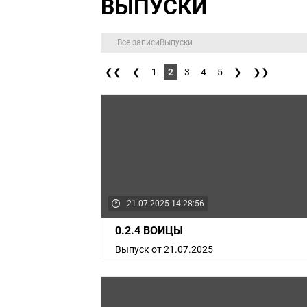
ВЫПУСКИ
Все записи
Выпуски
❮❮
❮
1
2
3
4
5
❯
❯❯
21.07.2025 14:28:56
0.2.4 ВОИЦЫ
Выпуск от 21.07.2025