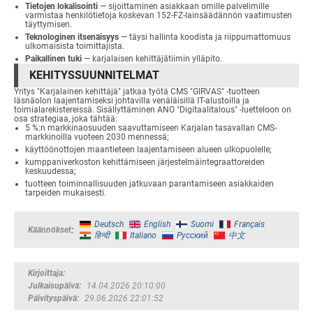
Tietojen lokalisointi
— sijoittaminen asiakkaan omille palvelimille
varmistaa henkilötietoja koskevan 152-FZ-lainsäädännön vaatimusten
täyttymisen.
Teknologinen itsenäisyys
— täysi hallinta koodista ja riippumattomuus
ulkomaisista toimittajista.
Paikallinen tuki
— karjalaisen kehittäjätiimin ylläpito.
KEHITYSSUUNNITELMAT
Yritys "Karjalainen kehittäjä" jatkaa työtä CMS "GIRVAS" -tuotteen
läsnäolon laajentamiseksi johtavilla venäläisillä IT-alustoilla ja
toimialarekistereissä. Sisällyttäminen ANO "Digitaalitalous" -luetteloon on
osa strategiaa, joka tähtää:
5 %:n markkinaosuuden saavuttamiseen Karjalan tasavallan CMS-
markkinoilla vuoteen 2030 mennessä;
käyttöönottojen maantieteen laajentamiseen alueen ulkopuolelle;
kumppaniverkoston kehittämiseen järjestelmäintegraattoreiden
keskuudessa;
tuotteen toiminnallisuuden jatkuvaan parantamiseen asiakkaiden
tarpeiden mukaisesti.
Deutsch
English
Suomi
Français
Käännökset
हिन्दी
Italiano
Русский
中文
Kirjoittaja
Julkaisupäivä
14.04.2026 20:10:00
Päivityspäivä
29.06.2026 22:01:52