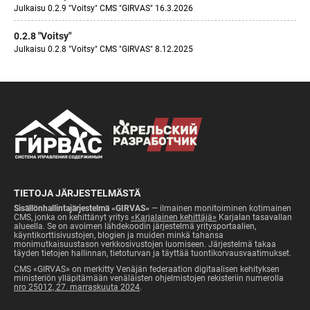
Julkaisu 0.2.9 "Voitsy" CMS "GIRVAS" 16.3.2026
0.2.8 "Voitsy"
Julkaisu 0.2.8 "Voitsy" CMS "GIRVAS" 8.12.2025
TIETOJA JÄRJESTELMÄSTÄ
Sisällönhallintajärjestelmä «GIRVAS»
— ilmainen monitoiminen kotimainen
CMS, jonka on kehittänyt yritys
«Karjalainen kehittäjä»
Karjalan tasavallan
alueella. Se on avoimen lähdekoodin järjestelmä yritysportaalien,
käyntikorttisivustojen, blogien ja muiden minkä tahansa
monimutkaisuustason verkkosivustojen luomiseen. Järjestelmä takaa
täyden tietojen hallinnan, tietoturvan ja täyttää tuontikorvausvaatimukset.
CMS «GIRVAS» on merkitty Venäjän federaation digitaalisen kehityksen
ministeriön ylläpitämään venäläisten ohjelmistojen rekisteriin numerolla
nro 25012, 27. marraskuuta 2024
.