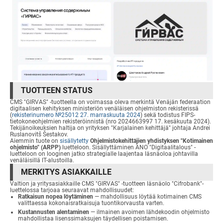
TUOTTEEN STATUS
CMS "GIRVAS" -tuotteella on voimassa oleva merkintä Venäjän federaation
digitaalisen kehityksen ministeriön venäläisen ohjelmiston rekisterissä
(
rekisterinumero №25012 27. marraskuuta 2024
) sekä todistus FIPS-
tietokoneohjelmien rekisteröinnistä (nro 2024663997 17. kesäkuuta 2024).
Tekijänoikeuksien haltija on yrityksen "Karjalainen kehittäjä" johtaja Andrei
Ruslanovitš Šestakov.
Aiemmin tuote on
sisällytetty
Ohjelmistokehittäjien yhdistyksen "Kotimainen
ohjelmisto" (ARPP)
luetteloon. Sisällyttäminen ANO "Digitaalitalous" -
luetteloon on looginen jatko strategialle laajentaa läsnäoloa johtavilla
venäläisillä IT-alustoilla.
MERKITYS ASIAKKAILLE
Valtion ja yritysasiakkaille CMS "GIRVAS" -tuotteen läsnäolo "Cifrobank"-
luettelossa tarjoaa seuraavat mahdollisuudet:
Ratkaisun nopea löytäminen
— mahdollisuus löytää kotimainen CMS
valittaessa kokonaisratkaisuja tuontikorvausta varten.
Kustannusten alentaminen
— ilmainen avoimen lähdekoodin ohjelmisto
mahdollistaa lisenssimaksujen täydellisen poistamisen.