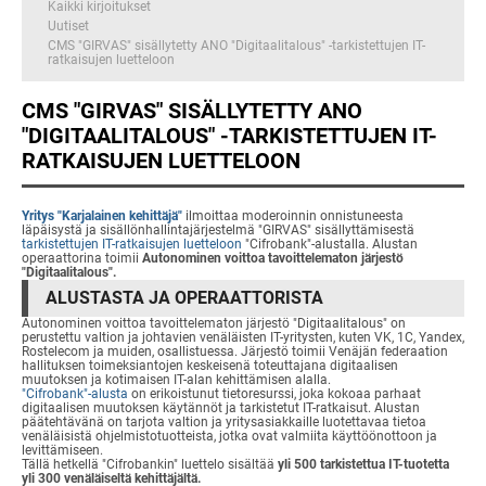
Kaikki kirjoitukset
Uutiset
CMS "GIRVAS" sisällytetty ANO "Digitaalitalous" -tarkistettujen IT-
ratkaisujen luetteloon
CMS "GIRVAS" SISÄLLYTETTY ANO
"DIGITAALITALOUS" -TARKISTETTUJEN IT-
RATKAISUJEN LUETTELOON
Yritys "Karjalainen kehittäjä"
ilmoittaa moderoinnin onnistuneesta
läpäisystä ja sisällönhallintajärjestelmä "GIRVAS" sisällyttämisestä
tarkistettujen IT-ratkaisujen luetteloon
"Cifrobank"-alustalla. Alustan
operaattorina toimii
Autonominen voittoa tavoittelematon järjestö
"Digitaalitalous".
ALUSTASTA JA OPERAATTORISTA
Autonominen voittoa tavoittelematon järjestö "Digitaalitalous" on
perustettu valtion ja johtavien venäläisten IT-yritysten, kuten VK, 1C, Yandex,
Rostelecom ja muiden, osallistuessa. Järjestö toimii Venäjän federaation
hallituksen toimeksiantojen keskeisenä toteuttajana digitaalisen
muutoksen ja kotimaisen IT-alan kehittämisen alalla.
"Cifrobank"-alusta
on erikoistunut tietoresurssi, joka kokoaa parhaat
digitaalisen muutoksen käytännöt ja tarkistetut IT-ratkaisut. Alustan
päätehtävänä on tarjota valtion ja yritysasiakkaille luotettavaa tietoa
venäläisistä ohjelmistotuotteista, jotka ovat valmiita käyttöönottoon ja
levittämiseen.
Tällä hetkellä "Cifrobankin" luettelo sisältää
yli 500 tarkistettua IT-tuotetta
yli 300 venäläiseltä kehittäjältä.