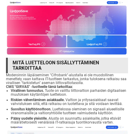
MITÄ LUETTELOON SISÄLLYTTÄMINEN
TARKOITTAA
Moderoinnin läpäiseminen "Cifrobank"-alustalla ei ole muodollinen
menettely, vaan kattava IT-tuotteen tarkastus, jonka tuloksena ratkaisu saa
virallisen "tarkistetun" aseman liittovaltiotasolla.
CMS "GIRVAS" -tuotteelle tämä tarkoittaa:
Virallinen tunnustus.
Tuote on valittu liittovaltion parhaiden digitaalisen
muutoksen käytäntöjen luetteloon.
Riskien vähentäminen asiakkaalle.
Valtion ja yritysasiakkaat saavat
vahvistuksen siitä, että ratkaisu on luotettava ja sitä voidaan levittää.
Suositus käyttöönottoon.
Luettelossa oleminen on signaali alueellisille
viranomaisille ja valtionyhtiöille tuotteen valmiudesta käyttöön.
Pääsy uudelle yleisölle.
Alusta on suunnattu asiakkaille, jotka etsivät
määrätietoisesti venäläisiä IT-ratkaisuja tuontikorvausta varten.