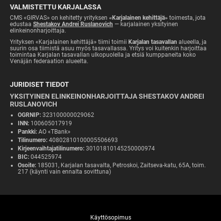
VALMISTETTU KARJALASSA
CMS «GIRVAS» on kehitetty yrityksen
«Karjalainen kehittäjä»
toimesta, jota
edustaa
Shestakov Andrei Ruslanovich
— karjalainen yksityinen
elinkeinonharjoittaja.
Yrityksen «Karjalainen kehittäjä» tiimi toimii
Karjalan tasavallan
alueella, ja
suurin osa tiimistä asuu myös tasavallassa. Yritys voi kuitenkin harjoittaa
toimintaa Karjalan tasavallan ulkopuolella ja etsiä kumppaneita koko
Venäjän federaation alueelta.
JURIDISET TIEDOT
YKSITYINEN ELINKEINONHARJOITTAJA SHESTAKOV ANDREI
RUSLANOVICH
OGRNIP:
323100000029062
INN:
100605017919
Pankki:
AO «TBank»
Tilinumero:
40802810100005506693
Kirjeenvaihtajatilinumero:
30101810145250000974
BIC:
044525974
Osoite:
185031, Karjalan tasavalta, Petroskoi, Zaitseva-katu, 65A, toim.
217 (käynti vain ennalta sovittuna)
Käyttösopimus