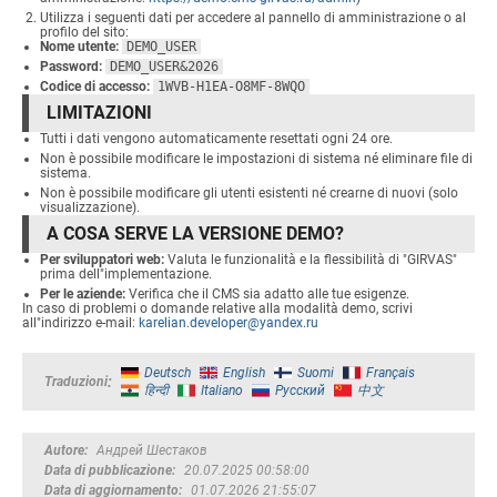
Utilizza i seguenti dati per accedere al pannello di amministrazione o al
profilo del sito:
Nome utente:
DEMO_USER
Password:
DEMO_USER&2026
Codice di accesso:
1WVB-H1EA-O8MF-8WQO
LIMITAZIONI
Tutti i dati vengono automaticamente resettati ogni 24 ore.
Non è possibile modificare le impostazioni di sistema né eliminare file di
sistema.
Non è possibile modificare gli utenti esistenti né crearne di nuovi (solo
visualizzazione).
A COSA SERVE LA VERSIONE DEMO?
Per sviluppatori web:
Valuta le funzionalità e la flessibilità di "GIRVAS"
prima dell"implementazione.
Per le aziende:
Verifica che il CMS sia adatto alle tue esigenze.
In caso di problemi o domande relative alla modalità demo, scrivi
all"indirizzo e-mail:
karelian.developer@yandex.ru
Deutsch
English
Suomi
Français
Traduzioni
हिन्दी
Italiano
Русский
中文
Autore
Андрей Шестаков
Data di pubblicazione
20.07.2025 00:58:00
Data di aggiornamento
01.07.2026 21:55:07