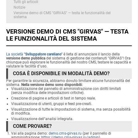
Tutti gli articoli
Notizie
Versione demo di CMS "GIRVAS" — testa le funzionalità del
sistema
VERSIONE DEMO DI CMS "GIRVAS" — TESTA
LE FUNZIONALITÀ DEL SISTEMA
La società
"Sviluppatore careliano"
è lieta di annunciare il lancio della
versione demo pubblica
del sistema di gestione dei contenuti "GIRVAS"! Ora
chiunque può esplorare le funzionalità del nostro CMS, testare le capacità e
valutare la facilità d"uso.
COSA È DISPONIBILE IN MODALITÀ DEMO?
Per garantire la sicurezza, abbiamo dovuto limitare alcune funzionalità del
sistema.
Nella versione demo sono disponibili:
Visualizzazione del pannello di amministrazione con diritti limitati
(senza modifica delle impostazioni critiche).
Creazione di pagine e articoli di test in tempo reale.
Visualizzazione di utenti, gruppi e feed pre-creati.
Visualizzazione di tutte le impostazioni di sistema, ma senza possibilità
di modifica.
Visualizzazione dell"analisi integrata.
COME PROVARE?
Vai alla pagina demo:
demo.cms-girvas.ru
(per il pannello di
amministrazione:
https://demo.cms-girvas.ru/admin
)