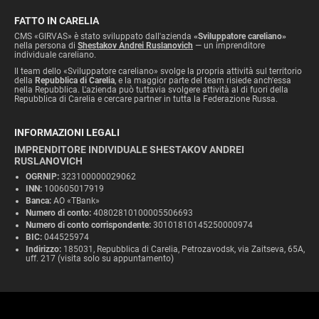
FATTO IN CARELIA
CMS «GIRVAS» è stato sviluppato dall'azienda
«Sviluppatore careliano»
nella persona di
Shestakov Andrei Ruslanovich
— un imprenditore
individuale careliano.
Il team dello «Sviluppatore careliano» svolge la propria attività sul territorio
della
Repubblica di Carelia
, e la maggior parte del team risiede anch'essa
nella Repubblica. L'azienda può tuttavia svolgere attività al di fuori della
Repubblica di Carelia e cercare partner in tutta la Federazione Russa.
INFORMAZIONI LEGALI
IMPRENDITORE INDIVIDUALE SHESTAKOV ANDREI
RUSLANOVICH
OGRNIP:
323100000029062
INN:
100605017919
Banca:
AO «TBank»
Numero di conto:
40802810100005506693
Numero di conto corrispondente:
30101810145250000974
BIC:
044525974
Indirizzo:
185031, Repubblica di Carelia, Petrozavodsk, via Zaitseva, 65A,
uff. 217 (visita solo su appuntamento)