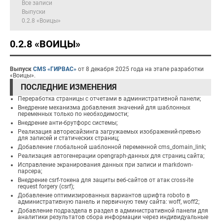
Все записи
Выпуски
0.2.8 «Воицы»
0.2.8 «ВОИЦЫ»
Выпуск
CMS «ГИРВАС»
от 8 декабря 2025 года на этапе разработки
«Воицы».
ПОСЛЕДНИЕ ИЗМЕНЕНИЯ
Переработка страницы с отчетами в административной панели;
Внедрение механизма добавления значений для шаблонных
переменных только по необходимости;
Внедрение анти-брутфорс системы;
Реализация авторесайзинга загружаемых изображений-превью
для записей и статических страниц;
Добавление глобальной шаблонной переменной cms_domain_link;
Реализация автогенерации opengraph-данных для страниц сайта;
Исправление экранирования данных при записи и markdown-
парсера;
Внедрение csrf-токена для защиты веб-сайтов от атак cross-ite
request forgery (csrf);
Добавление оптимизированных вариантов шрифта roboto в
административную панель и первичную тему сайта: woff, woff2;
Добавление подраздела в раздел в административной панели для
аналитики результатов сбора информации через индивидуальные