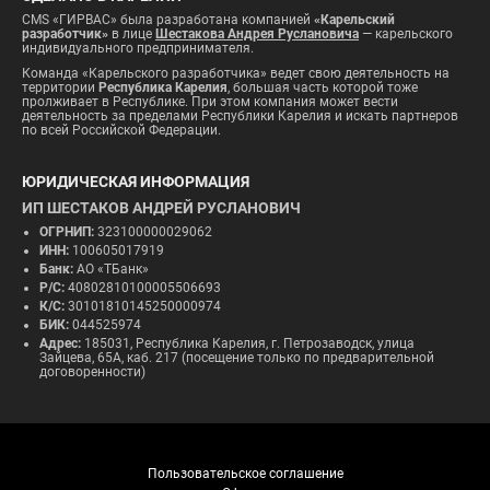
CMS «ГИРВАС» была разработана компанией
«Карельский
разработчик»
в лице
Шестакова Андрея Руслановича
— карельского
индивидуального предпринимателя.
Команда «Карельского разработчика» ведет свою деятельность на
территории
Республика Карелия
, большая часть которой тоже
пролживает в Республике. При этом компания может вести
деятельность за пределами Республики Карелия и искать партнеров
по всей Российской Федерации.
ЮРИДИЧЕСКАЯ ИНФОРМАЦИЯ
ИП ШЕСТАКОВ АНДРЕЙ РУСЛАНОВИЧ
ОГРНИП:
323100000029062
ИНН:
100605017919
Банк:
АО «ТБанк»
Р/С:
40802810100005506693
К/С:
30101810145250000974
БИК:
044525974
Адрес:
185031, Республика Карелия, г. Петрозаводск, улица
Зайцева, 65А, каб. 217 (посещение только по предварительной
договоренности)
Пользовательское соглашение