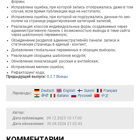
формы;
Исправлена ошибка, при которой запись отображалась даже в том
случае, если время публикации еще не наступило;
Исправлена ошибка, при которой не подгружались данные по seo-
полям на странице редактирования категорий записей;
Реализация классов индивидуальных форм, создаваемых через
административную панель с возможностью вывода в теме сайта
через шаблонную переменную;
Объединение разделов административнйо панели: записи и
статические страницы в единый - контент;
Добавление глобальных переменных в сборщик выборок;
Реализация сборщика шаблонов модуля;
Обновление локализаций: русская и английская;
Исправление мелких ошибок;
Рефакторинг кода;
Предыдущий выпуск:
0.2.7 Воицы
Deutsch
English
Suomi
Français
Переводы
हिन्दी
Italiano
Русский
中文
Автор
Дата публикации
09.12.2025 10:17:00
Дата обновления
30.06.2026 21:02:43
КОММЕНТАРИИ