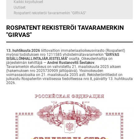
Kaikki kirjoitukset
Uutiset
Rospatent rekisteröi tavaramerkin "GIRVAS"
ROSPATENT REKISTERÖI TAVARAMERKIN
"GIRVAS"
13. huhtikuuta 2026
liittovaltion immateriaalioikeusvirasto (Rospatent)
myönsi todistuksen nro 1211585 yhdistelmätavaramerkin
"GIRVAS
SISÄLLÖNHALLINTAJÄRJESTELMÄ"
osalta. Oikeudenhaltija on
järjestelmän kehittäjä —
Andrei Ruslanovitš Šestakov
.
Tavaramerkin etuoikeus on vahvistettu 21. maaliskuuta 2025 alkaen
(hakemuksen nro 2025730909 jättöpäivä). Yksinoikeuden
voimassaoloaika on 21. maaliskuuta 2035 asti. Rekisteröintitiedot on
julkaistu Rospatentin virallisessa tiedotteessa nro 8, päivätty 13. huhtikuuta
2026.