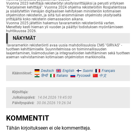
Vuonna 2023 kehittäjä rekisteröityi yksityisyrittäjäksi ja perusti yrityksen
"Karjalainen kehittäjä". Vuonna 2024 ohjelma rekisteröitiin Rospatentissa
ja sisällytettiin Venäjän digitaalisen kehityksen ministeriön kotimaisen
ohjelmiston rekisteriin, ja siitä tuli ensimmäinen ohjelmisto yksityiseltä
yrittäjältä koko rekisterin olemassaolon aikana.
Vuonna 2025 jätettiin hakemus tavaramerkin rekisteröintiä varten.
Menettely kesti hieman yli vuoden ja päättyi todistuksen myöntämiseen
huhtikuussa 2026.
NÄKYMÄT
Tavaramerkin rekisteröinti avaa uusia mahdollisuuksia CMS "GIRVAS" -
tuotteen kehittämiselle. Suunnitelmissa on toiminnallisuuden
laajentaminen, lisämoduulien ja integraatioiden kehittäminen sekä tuotteen
aseman vahvistaminen kotimaisen ohjelmiston markkinoilla.
Deutsch
English
Suomi
Français
Käännökset
हिन्दी
Italiano
Русский
中文
Kirjoittaja
Julkaisupäivä
14.04.2026 19:45:00
Päivityspäivä
30.06.2026 19:26:34
KOMMENTIT
Tähän kirjoitukseen ei ole kommentteja.