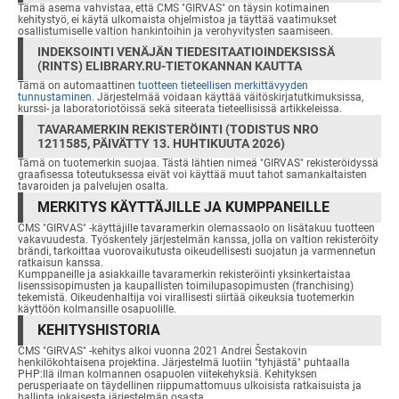
Tämä asema vahvistaa, että CMS "GIRVAS" on täysin kotimainen
kehitystyö, ei käytä ulkomaista ohjelmistoa ja täyttää vaatimukset
osallistumiselle valtion hankintoihin ja verohyvitysten saamiseen.
INDEKSOINTI VENÄJÄN TIEDESITAATIOINDEKSISSÄ
(RINTS) ELIBRARY.RU-TIETOKANNAN KAUTTA
Tämä on automaattinen
tuotteen tieteellisen merkittävyyden
tunnustaminen
. Järjestelmää voidaan käyttää väitöskirjatutkimuksissa,
kurssi- ja laboratoriotöissä sekä siteerata tieteellisissä artikkeleissa.
TAVARAMERKIN REKISTERÖINTI (TODISTUS NRO
1211585, PÄIVÄTTY 13. HUHTIKUUTA 2026)
Tämä on tuotemerkin suojaa. Tästä lähtien nimeä "GIRVAS" rekisteröidyssä
graafisessa toteutuksessa eivät voi käyttää muut tahot samankaltaisten
tavaroiden ja palvelujen osalta.
MERKITYS KÄYTTÄJILLE JA KUMPPANEILLE
CMS "GIRVAS" -käyttäjille tavaramerkin olemassaolo on lisätakuu tuotteen
vakavuudesta. Työskentely järjestelmän kanssa, jolla on valtion rekisteröity
brändi, tarkoittaa vuorovaikutusta oikeudellisesti suojatun ja varmennetun
ratkaisun kanssa.
Kumppaneille ja asiakkaille tavaramerkin rekisteröinti yksinkertaistaa
lisenssisopimusten ja kaupallisten toimilupasopimusten (franchising)
tekemistä. Oikeudenhaltija voi virallisesti siirtää oikeuksia tuotemerkin
käyttöön kolmansille osapuolille.
KEHITYSHISTORIA
CMS "GIRVAS" -kehitys alkoi vuonna 2021 Andrei Šestakovin
henkilökohtaisena projektina. Järjestelmä luotiin "tyhjästä" puhtaalla
PHP:llä ilman kolmannen osapuolen viitekehyksiä. Kehityksen
perusperiaate on täydellinen riippumattomuus ulkoisista ratkaisuista ja
hallinta jokaisesta järjestelmän osasta.