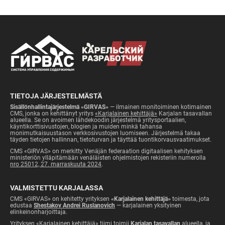
TIETOJA JÄRJESTELMÄSTÄ
Sisällönhallintajärjestelmä «GIRVAS»
— ilmainen monitoiminen kotimainen
CMS, jonka on kehittänyt yritys
«Karjalainen kehittäjä»
Karjalan tasavallan
alueella. Se on avoimen lähdekoodin järjestelmä yritysportaalien,
käyntikorttisivustojen, blogien ja muiden minkä tahansa
monimutkaisuustason verkkosivustojen luomiseen. Järjestelmä takaa
täyden tietojen hallinnan, tietoturvan ja täyttää tuontikorvausvaatimukset.
CMS «GIRVAS» on merkitty Venäjän federaation digitaalisen kehityksen
ministeriön ylläpitämään venäläisten ohjelmistojen rekisteriin numerolla
nro 25012, 27. marraskuuta 2024
.
VALMISTETTU KARJALASSA
CMS «GIRVAS» on kehitetty yrityksen
«Karjalainen kehittäjä»
toimesta, jota
edustaa
Shestakov Andrei Ruslanovich
— karjalainen yksityinen
elinkeinonharjoittaja.
Yrityksen «Karjalainen kehittäjä» tiimi toimii
Karjalan tasavallan
alueella, ja