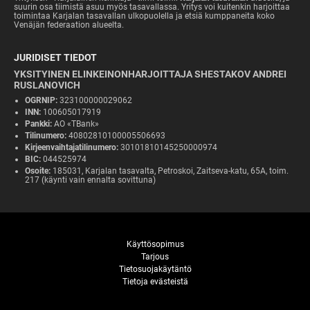
suurin osa tiimistä asuu myös tasavallassa. Yritys voi kuitenkin harjoittaa
toimintaa Karjalan tasavallan ulkopuolella ja etsiä kumppaneita koko
Venäjän federaation alueelta.
JURIDISET TIEDOT
YKSITYINEN ELINKEINONHARJOITTAJA SHESTAKOV ANDREI
RUSLANOVICH
OGRNIP:
323100000029062
INN:
100605017919
Pankki:
AO «TBank»
Tilinumero:
40802810100005506693
Kirjeenvaihtajatilinumero:
30101810145250000974
BIC:
044525974
Osoite:
185031, Karjalan tasavalta, Petroskoi, Zaitseva-katu, 65A, toim.
217 (käynti vain ennalta sovittuna)
Käyttösopimus
Tarjous
Tietosuojakäytäntö
Tietoja evästeistä