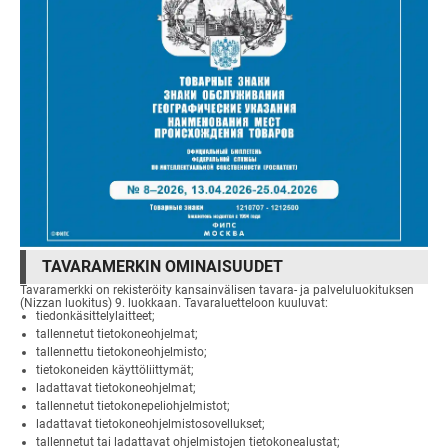
TAVARAMERKIN OMINAISUUDET
Tavaramerkki on rekisteröity kansainvälisen tavara- ja palveluluokituksen
(Nizzan luokitus) 9. luokkaan. Tavaraluetteloon kuuluvat:
tiedonkäsittelylaitteet;
tallennetut tietokoneohjelmat;
tallennettu tietokoneohjelmisto;
tietokoneiden käyttöliittymät;
ladattavat tietokoneohjelmat;
tallennetut tietokonepeliohjelmistot;
ladattavat tietokoneohjelmistosovellukset;
tallennetut tai ladattavat ohjelmistojen tietokonealustat;