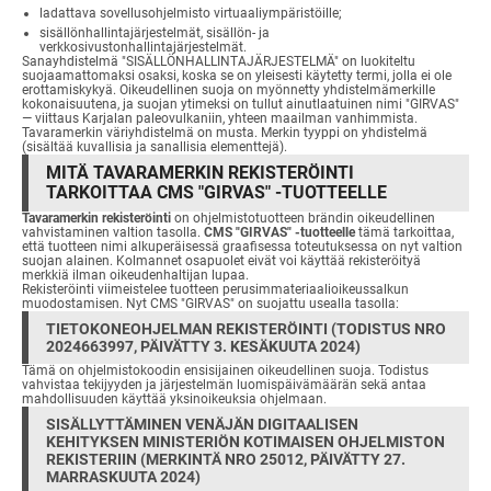
ladattava sovellusohjelmisto virtuaaliympäristöille;
sisällönhallintajärjestelmät, sisällön- ja
verkkosivustonhallintajärjestelmät.
Sanayhdistelmä "SISÄLLÖNHALLINTAJÄRJESTELMÄ" on luokiteltu
suojaamattomaksi osaksi, koska se on yleisesti käytetty termi, jolla ei ole
erottamiskykyä. Oikeudellinen suoja on myönnetty yhdistelmämerkille
kokonaisuutena, ja suojan ytimeksi on tullut ainutlaatuinen nimi "GIRVAS"
— viittaus Karjalan paleovulkaniin, yhteen maailman vanhimmista.
Tavaramerkin väriyhdistelmä on musta. Merkin tyyppi on yhdistelmä
(sisältää kuvallisia ja sanallisia elementtejä).
MITÄ TAVARAMERKIN REKISTERÖINTI
TARKOITTAA CMS "GIRVAS" -TUOTTEELLE
Tavaramerkin rekisteröinti
on ohjelmistotuotteen brändin oikeudellinen
vahvistaminen valtion tasolla.
CMS "GIRVAS" -tuotteelle
tämä tarkoittaa,
että tuotteen nimi alkuperäisessä graafisessa toteutuksessa on nyt valtion
suojan alainen. Kolmannet osapuolet eivät voi käyttää rekisteröityä
merkkiä ilman oikeudenhaltijan lupaa.
Rekisteröinti viimeistelee tuotteen perusimmateriaalioikeussalkun
muodostamisen. Nyt CMS "GIRVAS" on suojattu usealla tasolla:
TIETOKONEOHJELMAN REKISTERÖINTI (TODISTUS NRO
2024663997, PÄIVÄTTY 3. KESÄKUUTA 2024)
Tämä on ohjelmistokoodin ensisijainen oikeudellinen suoja. Todistus
vahvistaa tekijyyden ja järjestelmän luomispäivämäärän sekä antaa
mahdollisuuden käyttää yksinoikeuksia ohjelmaan.
SISÄLLYTTÄMINEN VENÄJÄN DIGITAALISEN
KEHITYKSEN MINISTERIÖN KOTIMAISEN OHJELMISTON
REKISTERIIN (MERKINTÄ NRO 25012, PÄIVÄTTY 27.
MARRASKUUTA 2024)