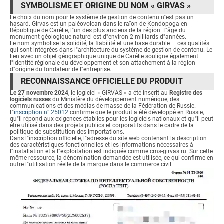
SYMBOLISME ET ORIGINE DU NOM « GIRVAS »
Le choix du nom pour le système de gestion de contenu n"est pas un
hasard. Girvas est un paléovolcan dans le raïon de Kondopoga en
République de Carélie, l"un des plus anciens de la région. L"âge du
monument géologique naturel est d"environ 2 milliards d"années.
Le nom symbolise la solidité, la fiabilité et une base durable — ces qualités
qui sont intégrées dans l"architecture du système de gestion de contenu. Le
lien avec un objet géographique unique de Carélie souligne également
l"identité régionale du développement et son attachement à la région
d"origine du fondateur de l"entreprise.
RECONNAISSANCE OFFICIELLE DU PRODUIT
Le 27 novembre 2024
, le logiciel « GIRVAS » a été inscrit au
Registre des
logiciels russes
du Ministère du développement numérique, des
communications et des médias de masse de la Fédération de Russie.
L"
inscription n° 25012
confirme que le produit a été développé en Russie,
qu"il répond aux exigences établies pour les logiciels nationaux et qu"il peut
être utilisé dans des projets publics et corporatifs dans le cadre de la
politique de substitution des importations.
Dans l"inscription officielle, l"adresse du site web contenant la description
des caractéristiques fonctionnelles et les informations nécessaires à
l"installation et à l"exploitation est indiquée comme cms-girvas.ru. Sur cette
même ressource, la dénomination demandée est utilisée, ce qui confirme en
outre l"utilisation réelle de la marque dans le commerce civil.