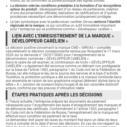
moins, qu"ils confirment la pureté juridique des signes utilisés.
La décision crée les conditions préalables à la formation d"un écosystème
autour du produit :
développement d"un réseau de partenaires, création
d"une documentation officielle, réalisation de certifications et d"autres
procédures nécessitant une dénomination juridiquement protégée.
Le lien symbolique avec le paléovolcan carélien Girvas
renforce l"identité
régionale de la marque
, ce qui constitue un actif immatériel important
pour l"entreprise qui se positionne comme « Développeur carélien ».
LIEN AVEC L"ENREGISTREMENT DE LA MARQUE «
DÉVELOPPEUR CARÉLIEN »
La décision positive concernant la marque CMS « GIRVAS » complète
naturellement la décision correspondante rendue par Rospatent le 17 mars
2026 sur la demande n° 2025710082 pour l"enregistrement de la
dénomination combinée « DÉVELOPPEUR CARÉLIEN ».
Dans le cadre de cet examen, la combinaison de mots « DÉVELOPPEUR
CARÉLIEN » a également été reconnue comme un élément non protégeable
sur la base de l"article 1483, paragraphe 1 du Code civil de la Fédération de
Russie, car elle indique le lieu de la source des services et le type d"activité.
Toutefois, la protection juridique a été accordée à la marque combinée dans
son ensemble en raison de son graphisme original (élément stylisé dans la
lettre « A », solution de couleurs blanc/rouge) et de son caractère distinctif
acquis, confirmé par des preuves d"utilisation réelle.
ÉTAPES PRATIQUES APRÈS LES DÉCISIONS
À l"heure actuelle, l"entreprise prépare les documents de paiement
nécessaires pour l"acquittement des taxes d"enregistrement des marques et
de délivrance des certificats. Conformément à l"article 1503, paragraphe 1
du Code civil de la Fédération de Russie, l"enregistrement de la marque est
effectué sous condition de paiement de la taxe.
Le demandeur doit payer les taxes du montant fixé dans un délai de deux
mois à compter de la date d"envoi des décisions. En cas de non-respect du