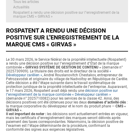
Tous les articles
Actualités
Rospatent a rendu une décision positive sur l"enregistrement de la
marque CMS « GIRVAS »
ROSPATENT A RENDU UNE DÉCISION
POSITIVE SUR L"ENREGISTREMENT DE LA
MARQUE CMS « GIRVAS »
Le 30 mars 2026, le Service fédéral de la propriété intellectuelle (Rospatent)
a rendu une décision positive sur l"enregistrement d"État de la marque
combinée
« GIRVAS SYSTÈME DE GESTION DE CONTENU »
(demande n°
2025730909). Le titulaire des droits est le directeur de la société
«
Développeur carélien »
, Andreï Rouslanovitch Chestakov, entrepreneur de
Petrozavodsk et originaire du village de Nadvoïtsy en République de Carélie.
Cette décision a été l"étape suivante dans le travail systématique de
protection juridique de la propriété intellectuelle de l"entreprise. Auparavant,
le 17 mars 2026, Rospatent avait déjà rendu une
décision positive sur
l"enregistrement de la marque combinée « Développeur carélien »
(demande n° 2025710082) pour les services de la classe 42. Ainsi, des
décisions positives ont été obtenues pour les deux
domaines d"activité clés
:
la marque corporative du développeur et le nom du produit phare —
CMS «
GIRVAS »
.
Il est important de noter :
les décisions sont actuellement entrées en vigueur,
mais les certificats d"enregistrement des marques seront délivrés après
paiement des taxes correspondantes. Néanmoins, la décision positive de
l"examen est l"étape déterminante de la procédure, confirmant la
conformité des signes aux exigences législatives.