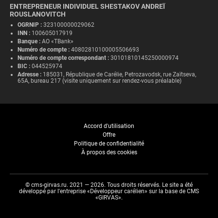
ENTREPRENEUR INDIVIDUEL SHESTAKOV ANDREÏ
ROUSLANOVITCH
OGRNIP :
323100000029062
INN :
100605017919
Banque :
AO «TBank»
Numéro de compte :
40802810100005506693
Numéro de compte correspondant :
30101810145250000974
BIC :
044525974
Adresse :
185031, République de Carélie, Petrozavodsk, rue Zaïtseva,
65A, bureau 217 (visite uniquement sur rendez-vous préalable)
Accord d'utilisation
Offre
Politique de confidentialité
À propos des cookies
©
cms-girvas.ru
. 2021 — 2026. Tous droits réservés. Le site a été
développé par l'entreprise
«Développeur carélien»
sur la base de CMS
«GIRVAS».