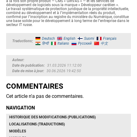
à la fois son propre produit — CMS « GIRVAS » — et les services de
développement de logiciels sous la marque « Développeur carélien ».
Le travail systématique de protection juridique de la propriété intellectuelle,
combiné au développement et à l"implémentation réels du produit,
confirmé par l"inscription au registre du ministère du Numérique, constitue
une base solide pour le développement à long terme de l"entreprise dans le
secteur IT russe.
Deutsch
English
Suomi
Français
Traductions
हिन्दी
Italiano
Русский
中文
Auteur
Date de publication
31.03.2026 11:12:00
Date de mise à jour
30.06.2026 19:42:50
COMMENTAIRES
Cet article n'a pas de commentaires.
NAVIGATION
HISTORIQUE DES MODIFICATIONS (PUBLICATIONS)
LOCALISATIONS (TRADUCTIONS)
MODÈLES