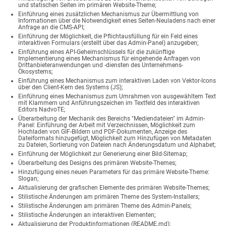
und statischen Seiten im primären Website-Theme;
Einführung eines zusätzlichen Mechanismus zur Übermittlung von
Informationen über die Notwendigkeit eines Seiten-Neuladens nach einer
Anfrage an die CMS-API;
Einführung der Möglichkeit, die Pflichtausfüllung für ein Feld eines
interaktiven Formulars (erstellt über das Admin-Panel) anzugeben;
Einführung eines API-Geheimschlüssels für die zukünftige
Implementierung eines Mechanismus für eingehende Anfragen von
Drittanbieteranwendungen und -diensten des Unternehmens-
Ökosystems;
Einführung eines Mechanismus zum interaktiven Laden von Vektor-Icons
über den Client-Kern des Systems (JS);
Einführung eines Mechanismus zum Umrahmen von ausgewähltem Text
mit Klammern und Anführungszeichen im Textfeld des interaktiven
Editors NadvoTE;
Überarbeitung der Mechanik des Bereichs "Mediendateien" im Admin-
Panel: Einführung der Arbeit mit Verzeichnissen, Möglichkeit zum
Hochladen von GIF-Bildern und PDF-Dokumenten, Anzeige des
Dateiformats hinzugefügt, Möglichkeit zum Hinzufügen von Metadaten
zu Dateien, Sortierung von Dateien nach Änderungsdatum und Alphabet;
Einführung der Möglichkeit zur Generierung einer Bild-Sitemap;
Überarbeitung des Designs des primären Website-Themes;
Hinzufügung eines neuen Parameters für das primäre Website-Theme:
Slogan;
Aktualisierung der grafischen Elemente des primären Website-Themes;
Stilistische Änderungen am primären Theme des System-Installers;
Stilistische Änderungen am primären Theme des Admin-Panels;
Stilistische Änderungen an interaktiven Elementen;
Aktualisierung der Produktinformationen (README.md);