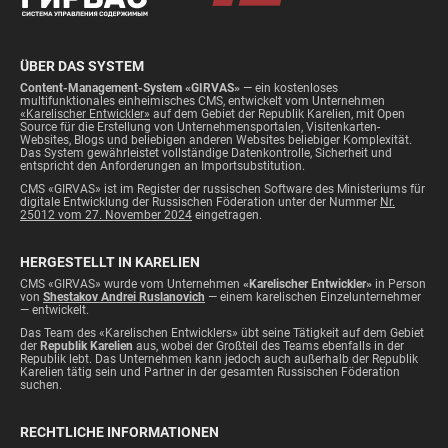
ÜBER DAS SYSTEM
Content-Management-System «GIRVAS»
— ein kostenloses
multifunktionales einheimisches CMS, entwickelt vom Unternehmen
«Karelischer Entwickler»
auf dem Gebiet der Republik Karelien, mit Open
Source für die Erstellung von Unternehmensportalen, Visitenkarten-
Websites, Blogs und beliebigen anderen Websites beliebiger Komplexität.
Das System gewährleistet vollständige Datenkontrolle, Sicherheit und
entspricht den Anforderungen an Importsubstitution.
CMS «GIRVAS» ist im Register der russischen Software des Ministeriums für
digitale Entwicklung der Russischen Föderation unter der Nummer
Nr.
25012 vom 27. November 2024
eingetragen.
HERGESTELLT IN KARELIEN
CMS «GIRVAS» wurde vom Unternehmen
«Karelischer Entwickler»
in Person
von
Shestakov Andrei Ruslanovich
— einem karelischen Einzelunternehmer
— entwickelt.
Das Team des «Karelischen Entwicklers» übt seine Tätigkeit auf dem Gebiet
der
Republik Karelien
aus, wobei der Großteil des Teams ebenfalls in der
Republik lebt. Das Unternehmen kann jedoch auch außerhalb der Republik
Karelien tätig sein und Partner in der gesamten Russischen Föderation
suchen.
RECHTLICHE INFORMATIONEN