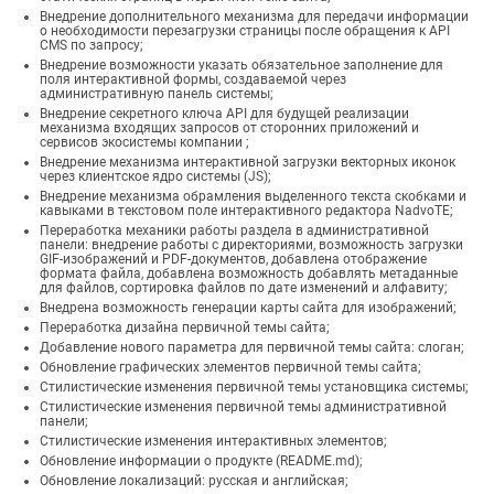
Внедрение дополнительного механизма для передачи информации
о необходимости перезагрузки страницы после обращения к API
CMS по запросу;
Внедрение возможности указать обязательное заполнение для
поля интерактивной формы, создаваемой через
административную панель системы;
Внедрение секретного ключа API для будущей реализации
механизма входящих запросов от сторонних приложений и
сервисов экосистемы компании ;
Внедрение механизма интерактивной загрузки векторных иконок
через клиентское ядро системы (JS);
Внедрение механизма обрамления выделенного текста скобками и
кавыками в текстовом поле интерактивного редактора NadvoTE;
Переработка механики работы раздела в административной
панели: внедрение работы с директориями, возможность загрузки
GIF-изображений и PDF-документов, добавлена отображение
формата файла, добавлена возможность добавлять метаданные
для файлов, сортировка файлов по дате изменений и алфавиту;
Внедрена возможность генерации карты сайта для изображений;
Переработка дизайна первичной темы сайта;
Добавление нового параметра для первичной темы сайта: слоган;
Обновление графических элементов первичной темы сайта;
Стилистические изменения первичной темы установщика системы;
Стилистические изменения первичной темы административной
панели;
Стилистические изменения интерактивных элементов;
Обновление информации о продукте (README.md);
Обновление локализаций: русская и английская;