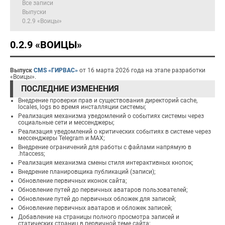
Все записи
Выпуски
0.2.9 «Воицы»
0.2.9 «ВОИЦЫ»
Выпуск
CMS «ГИРВАС»
от 16 марта 2026 года на этапе разработки
«Воицы».
ПОСЛЕДНИЕ ИЗМЕНЕНИЯ
Внедрение проверки прав и существования директорий cache,
locales, logs во время инсталляции системы;
Реализация механизма уведомлений о событиях системы через
социальные сети и мессенджеры;
Реализация уведомлений о критических событиях в системе через
мессенджеры Telegram и MAX;
Внедрение ограничений для работы с файлами напрямую в
.htaccess;
Реализация механизма смены стиля интерактивных кнопок;
Внедрение планировщика публикаций (записи);
Обновление первичных иконок сайта;
Обновление путей до первичных аватаров пользователей;
Обновление путей до первичных обложек для записей;
Обновление первичных аватаров и обложек записей;
Добавление на страницы полного просмотра записей и
статичеcких страниц в первичной теме сайта;